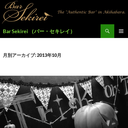
検
Bar Sekirei （バー・セキレイ）
索
コ
メインメ
ン
ニュー
テ
ン
月別アーカイブ: 2013年10月
ツ
へ
ス
キ
ッ
プ