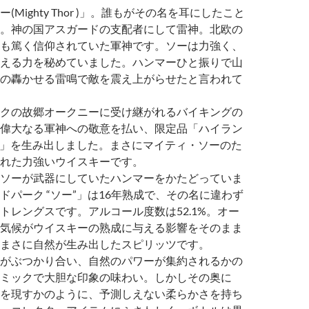
(Mighty Thor )」。誰もがその名を耳にしたこと
。神の国アスガードの支配者にして雷神。北欧の
も篤く信仰されていた軍神です。ソーは力強く、
える力を秘めていました。ハンマーひと振りで山
の轟かせる雷鳴で敵を震え上がらせたと言われて
クの故郷オークニーに受け継がれるバイキングの
偉大なる軍神への敬意を払い、限定品「ハイラン
ー”」を生み出しました。まさにマイティ・ソーのた
れた力強いウイスキーです。
ソーが武器にしていたハンマーをかたどっていま
ドパーク “ソー”」は16年熟成で、その名に違わず
トレングスです。アルコール度数は52.1%。オー
気候がウイスキーの熟成に与える影響をそのまま
まさに自然が生み出したスピリッツです。
がぶつかり合い、自然のパワーが集約されるかの
ミックで大胆な印象の味わい。しかしその奥に
を現すかのように、予測しえない柔らかさを持ち