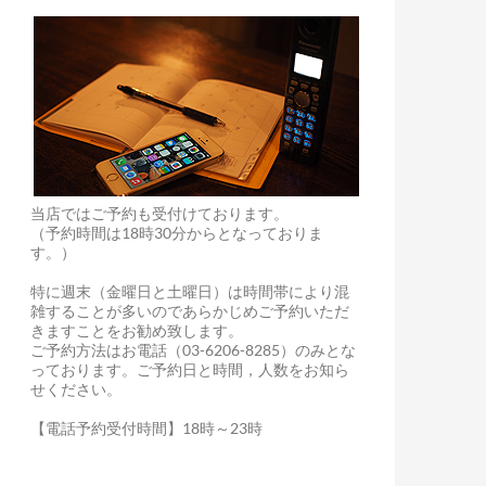
当店ではご予約も受付けております。
（予約時間は18時30分からとなっておりま
す。）
特に週末（金曜日と土曜日）は時間帯により混
雑することが多いのであらかじめご予約いただ
きますことをお勧め致します。
ご予約方法はお電話（03-6206-8285）のみとな
っております。ご予約日と時間，人数をお知ら
せください。
【電話予約受付時間】18時～23時