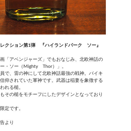
レクション第1弾 『ハイランドパーク ソー』
画「アベンジャーズ」でもおなじみ、北欧神話の
・ソー（Mighty Thor）」。
員で、雷の神にして北欧神話最強の戦神。バイキ
信仰されていた軍神です。武器は稲妻を象徴する
われる槌。
もその槌をモチーフにしたデザインとなっており
0本限定です。
告より