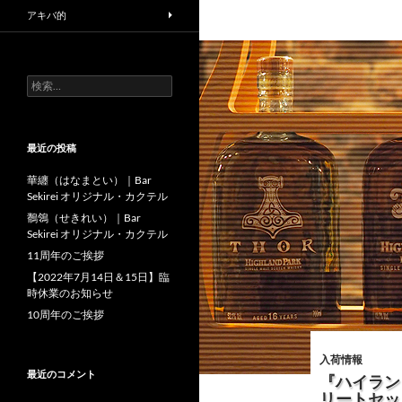
アキバ的
検
索:
最近の投稿
華纏（はなまとい）｜Bar
Sekirei オリジナル・カクテル
鶺鴒（せきれい）｜Bar
Sekirei オリジナル・カクテル
11周年のご挨拶
【2022年7月14日＆15日】臨
時休業のお知らせ
10周年のご挨拶
入荷情報
最近のコメント
『ハイラン
リートセッ