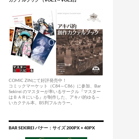
COMIC ZINにて好評発売中！
コミックマーケット（C84～C86）に参加、Bar
Sekirei のマスターが率いるサークル『マスター
はＢＡＲにいる』が制作した、アキバ的ゆる～
いカクテル本。B5判フルカラー。
BAR SEKIREI バナー：サイズ 200PX × 40PX