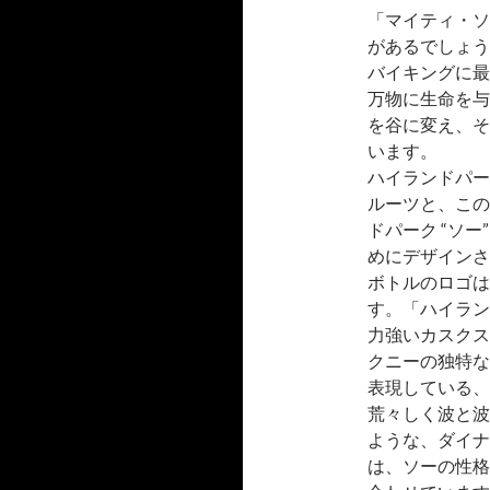
「マイティ・ソー
があるでしょう
バイキングに最
万物に生命を与
を谷に変え、そ
います。
ハイランドパー
ルーツと、この
ドパーク “ソ
めにデザインさ
ボトルのロゴは
す。「ハイラン
力強いカスクス
クニーの独特な
表現している、
荒々しく波と波
ような、ダイナ
は、ソーの性格