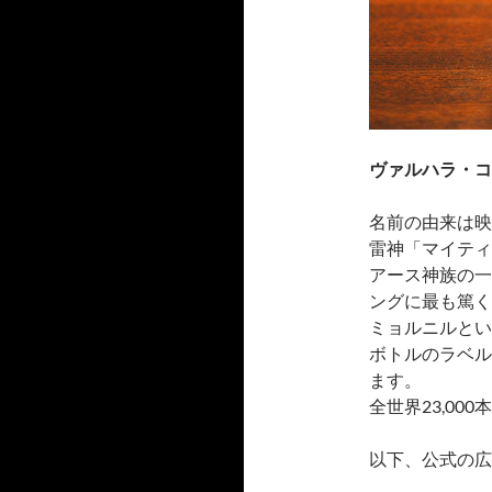
ヴァルハラ・コ
名前の由来は映
雷神「マイティー
アース神族の一
ングに最も篤く
ミョルニルとい
ボトルのラベル
ます。
全世界23,00
以下、公式の広