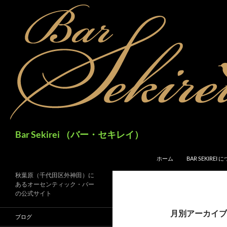
検
Bar Sekirei （バー・セキレイ）
索
コンテンツへスキップ
ホーム
BAR SEKIREI
秋葉原（千代田区外神田）に
あるオーセンティック・バー
の公式サイト
月別アーカイブ: 
ブログ