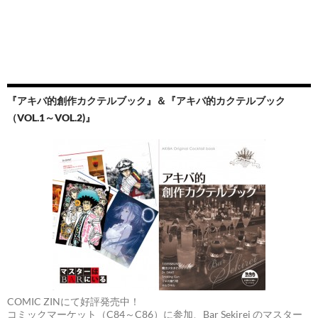
『アキバ的創作カクテルブック』＆『アキバ的カクテルブック
（VOL.1～VOL.2)』
COMIC ZINにて好評発売中！
コミックマーケット（C84～C86）に参加、Bar Sekirei のマスター