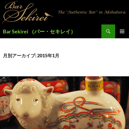
検
Bar Sekirei （バー・セキレイ）
索
コ
メインメ
ン
ニュー
テ
ン
月別アーカイブ: 2015年1月
ツ
へ
ス
キ
ッ
プ