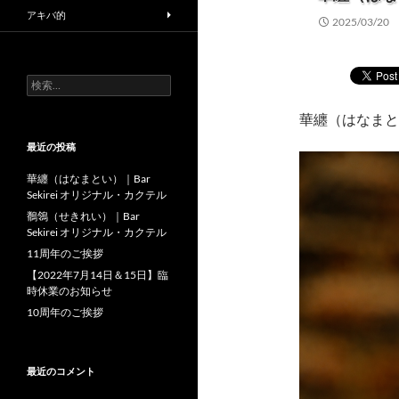
アキバ的
2025/03/20
検
索:
華纏（はなまとい）
最近の投稿
華纏（はなまとい）｜Bar
Sekirei オリジナル・カクテル
鶺鴒（せきれい）｜Bar
Sekirei オリジナル・カクテル
11周年のご挨拶
【2022年7月14日＆15日】臨
時休業のお知らせ
10周年のご挨拶
最近のコメント