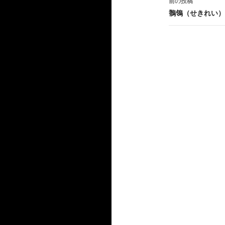
前の投稿
稿
鶺鴒（せきれい）｜B
ナ
ビ
ゲ
ー
シ
ョ
ン