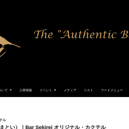
 について
入荷情報
イベント
メディア
リスト
フードメニュー
テル
とい）｜Bar Sekirei オリジナル・カクテル