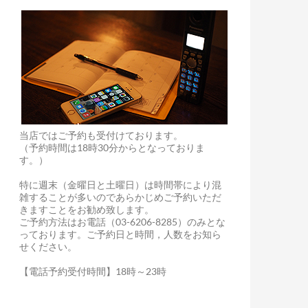
当店ではご予約も受付けております。
（予約時間は18時30分からとなっておりま
す。）
特に週末（金曜日と土曜日）は時間帯により混
雑することが多いのであらかじめご予約いただ
きますことをお勧め致します。
ご予約方法はお電話（03-6206-8285）のみとな
っております。ご予約日と時間，人数をお知ら
せください。
【電話予約受付時間】18時～23時