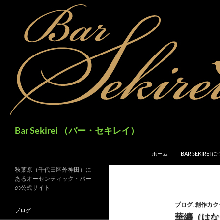
検
Bar Sekirei （バー・セキレイ）
索
コンテンツへスキップ
ホーム
BAR SEKIREI
秋葉原（千代田区外神田）に
あるオーセンティック・バー
の公式サイト
ブログ
,
創作カク
ブログ
華纏（はなま