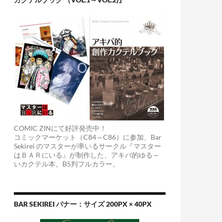
COMIC ZINにて好評発売中！
コミックマーケット（C84～C86）に参加、Bar
Sekirei のマスターが率いるサークル『マスター
はＢＡＲにいる』が制作した、アキバ的ゆる～
いカクテル本。B5判フルカラー。
BAR SEKIREI バナー：サイズ 200PX × 40PX