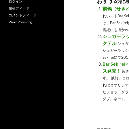
おすすめ記
ログイン
鶺鴒（せきれい
投稿フィード
コメントフィード
れい）｜Bar S
WordPress.org
は、Bar Sek
書紀にも描かれ、
シュガーラッシュ
クテル
シュガー
シュガーラッシュ S
Sekireiにて20
Bar Seki
ス発売！
皆
す。 以前、コ
ればとオリジナ
たショットグラスとウ
ダブルネーム・ロ
投