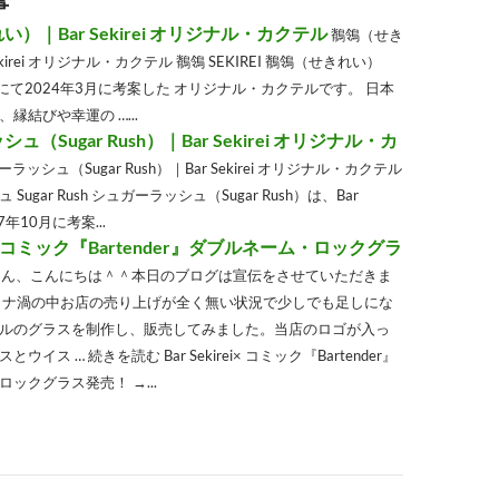
事
）｜Bar Sekirei オリジナル・カクテル
鶺鴒（せき
ekirei オリジナル・カクテル 鶺鴒 SEKIREI 鶺鴒（せきれい）
ireiにて2024年3月に考案した オリジナル・カクテルです。 日本
縁結びや幸運の …...
（Sugar Rush）｜Bar Sekirei オリジナル・カ
ラッシュ（Sugar Rush）｜Bar Sekirei オリジナル・カクテル
ugar Rush シュガーラッシュ（Sugar Rush）は、Bar
17年10月に考案...
rei× コミック『Bartender』ダブルネーム・ロックグラ
さん、こんにちは＾＾本日のブログは宣伝をさせていただきま
ロナ渦の中お店の売り上げが全く無い状況で少しでも足しにな
ルのグラスを制作し、販売してみました。当店のロゴが入っ
イス … 続きを読む Bar Sekirei× コミック『Bartender』
ックグラス発売！ →...