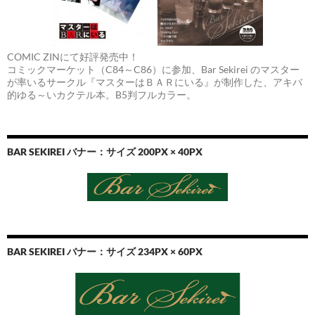
COMIC ZINにて好評発売中！
コミックマーケット（C84～C86）に参加、Bar Sekirei のマスター
が率いるサークル『マスターはＢＡＲにいる』が制作した、アキバ
的ゆる～いカクテル本。B5判フルカラー。
BAR SEKIREI バナー：サイズ 200PX × 40PX
BAR SEKIREI バナー：サイズ 234PX × 60PX