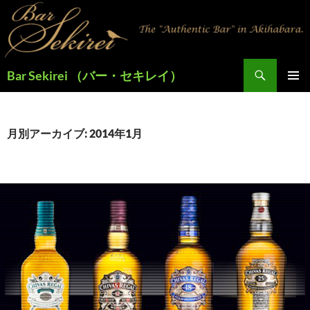
検
Bar Sekirei （バー・セキレイ）
索
コ
メインメ
ン
ニュー
テ
ン
月別アーカイブ: 2014年1月
ツ
へ
ス
キ
ッ
プ