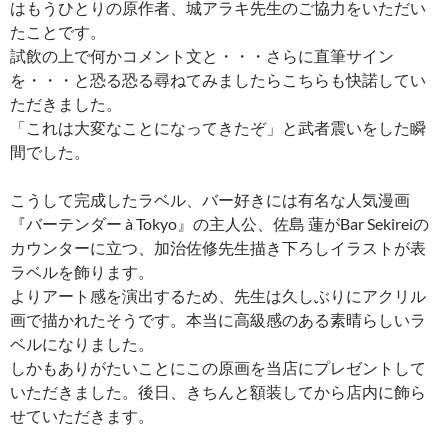
はもうひとりの原作者、城アラキ先生のご協力をいただい
たことです。
試飲の上で何かコメント文と・・・さらに直筆サイン
を・・・と恐る恐る尋ねてみましたらこちらも快諾してい
ただきました。
「これは大変なことになってきたぞ」と武者震いをした瞬
間でした。
こうして完成したラベル、バー好きには有名な人気漫画
『バーテンダー à Tokyo』の主人公、佐島 蓮がBar Sekireiの
カウンターに立つ、加治佐修先生描き下ろしイラストが表
ラベルを飾ります。
よりアート感を演出するため、先生は久しぶりにアクリル
画で描かれたそうです。本当に高級感のある素晴らしいラ
ベルになりました。
しかもありがたいことにこの原画を当店にプレゼントして
いただきました。後日、きちんと額装してから店内に飾ら
せていただきます。