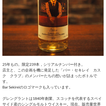
25年もの。限定239本，シリアルナンバー付き。
店主と、この企画を機に発足した「バー・セキレイ カス
ク クラブ」のメンバーたちの想いが詰まったボトルで
す。
Bar Sekireiのロゴマークも入っています。
グレングラントは1840年創業、スコッチを代表するスペイ
サイド産のシングルモルトウイスキー。現在、販売量世界