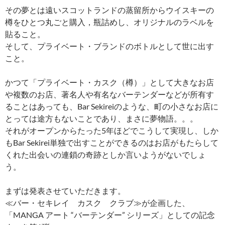
その夢とは遠いスコットランドの蒸留所からウイスキーの
樽をひとつ丸ごと購入，瓶詰めし、オリジナルのラベルを
貼ること。
そして、プライベート・ブランドのボトルとして世に出す
こと。
かつて「プライベート・カスク（樽）」として大きなお店
や複数のお店、著名人や有名なバーテンダーなどが所有す
ることはあっても、Bar Sekireiのような、町の小さなお店に
とっては途方もないことであり、まさに夢物語。。。
それがオープンからたった5年ほどでこうして実現し、しか
もBar Sekirei単独で出すことができるのはお店がもたらして
くれた出会いの連鎖の奇跡としか言いようがないでしょ
う。
まずは発表させていただきます。
≪バー・セキレイ カスク クラブ≫が企画した、
「MANGA アート “バーテンダー” シリーズ」としての記念