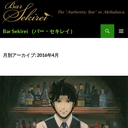
検
Bar Sekirei （バー・セキレイ）
索
コ
メインメ
ン
ニュー
テ
ン
月別アーカイブ: 2016年4月
ツ
へ
ス
キ
ッ
プ