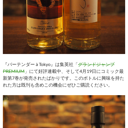
『バーテンダー à Tokyo』は集英社「
グランドジャンプ
PREMIUM
」にて好評連載中、そして4月19日にコミック最
新第7巻が発売されたばかりです。このボトルに興味を持た
れた方は既刊も含めこの機会にぜひご購読ください。