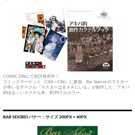
COMIC ZINにて好評発売中！
コミックマーケット（C84～C86）に参加、Bar Sekirei のマスター
が率いるサークル『マスターはＢＡＲにいる』が制作した、アキバ
的ゆる～いカクテル本。B5判フルカラー。
BAR SEKIREI バナー：サイズ 200PX × 40PX