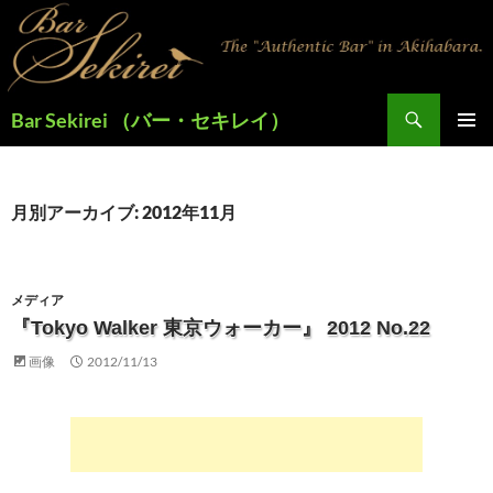
検
Bar Sekirei （バー・セキレイ）
索
コ
メインメ
ン
ニュー
テ
ン
月別アーカイブ: 2012年11月
ツ
へ
ス
キ
メディア
ッ
『Tokyo Walker 東京ウォーカー』 2012 No.22
プ
画像
2012/11/13