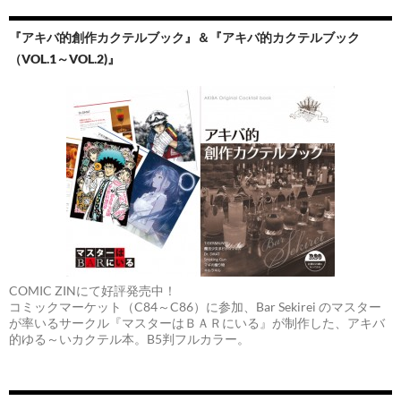
『アキバ的創作カクテルブック』＆『アキバ的カクテルブック
（VOL.1～VOL.2)』
COMIC ZINにて好評発売中！
コミックマーケット（C84～C86）に参加、Bar Sekirei のマスター
が率いるサークル『マスターはＢＡＲにいる』が制作した、アキバ
的ゆる～いカクテル本。B5判フルカラー。