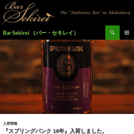
検
Bar Sekirei （バー・セキレイ）
索
コ
メインメ
ン
ニュー
テ
ン
ツ
へ
ス
キ
ッ
プ
入荷情報
『スプリングバンク 18年』入荷しました。