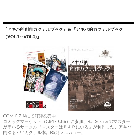
『アキバ的創作カクテルブック』＆『アキバ的カクテルブック
（VOL.1～VOL.2)』
COMIC ZINにて好評発売中！
コミックマーケット（C84～C86）に参加、Bar Sekirei のマスター
が率いるサークル『マスターはＢＡＲにいる』が制作した、アキバ
的ゆる～いカクテル本。B5判フルカラー。